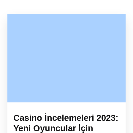
Casino İncelemeleri 2023:
Yeni Oyuncular İçin