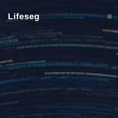
Skip
to
content
Lifeseg